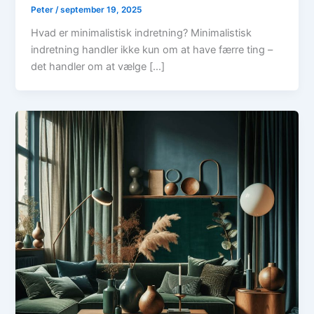
Peter
/
september 19, 2025
Hvad er minimalistisk indretning? Minimalistisk
indretning handler ikke kun om at have færre ting –
det handler om at vælge […]